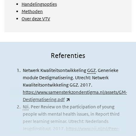
Handelingsopties
Methoden
Over deze VTV
Referenties
Netwerk Kwaliteitsontwikkeling
GGZ
. Generieke
module Destigmatisering. Utrecht: Netwerk
Kwaliteitsontwikkeling GGZ. 2017.
https://www.samensterkzonderstigma.nl/assets/GM-
(externe link)
Destigmatisering.pdf
NJi
. Peer Review on the participation of young
people with mental health issues, in Report third
peer learning seminar. Utrecht: Nederlands
Jeugdinstituut. 2017.
https://www.nji.nl/nl/Peer-
Review-on-the-participation-of-young-people-…