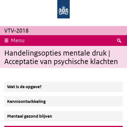
Overslaan en naar de inhoud gaan
Direct naar de hoofdnavigatie
Rijksinstituut
Ministerie
voor
van
Volksgezondheid
Volksgezondheid,
en
Welzijn
Milieu
en
Sport
VTV-2018
Z
Menu
Handelingsopties mentale druk |
Acceptatie van psychische klachten
Wat is de opgave?
Kennisontwikkeling
Mentaal gezond blijven