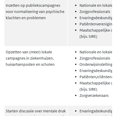
Inzetten op publiekscampagnes
Nationale en lokale 
voor normalisering van psychische
Zorgprofessionals
klachten en problemen
Ervaringsdeskundige
Patiëntenvereniging
Maatschappelijke org
(bijv. SIRE)
Opzetten van (meer) lokale
Nationale en lokale 
campagnes in ziekenhuizen,
Zorgprofessionals
huisartsenposten en scholen
Onderwijsinstellinge
Ervaringsdeskundige
Patiënten/cliëntenor
Maatschappelijke org
(bijv. SIRE)
Zorgverzekeraars
Starten discussie over mentale druk
Ervaringsdeskundige