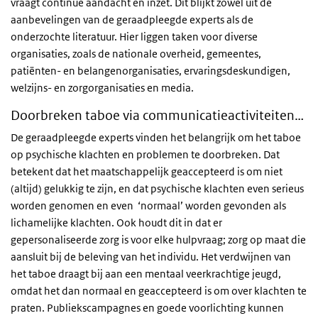
vraagt continue aandacht en inzet. Dit blijkt zowel uit de
aanbevelingen van de geraadpleegde experts als de
onderzochte literatuur. Hier liggen taken voor diverse
organisaties, zoals de nationale overheid, gemeentes,
patiënten- en belangenorganisaties, ervaringsdeskundigen,
welzijns- en zorgorganisaties en media.
Doorbreken taboe via communicatieactiviteiten…
De geraadpleegde experts vinden het belangrijk om het taboe
op psychische klachten en problemen te doorbreken. Dat
betekent dat het maatschappelijk geaccepteerd is om niet
(altijd) gelukkig te zijn, en dat psychische klachten even serieus
worden genomen en even ‘normaal’ worden gevonden als
lichamelijke klachten. Ook houdt dit in dat er
gepersonaliseerde zorg is voor elke hulpvraag; zorg op maat die
aansluit bij de beleving van het individu. Het verdwijnen van
het taboe draagt bij aan een mentaal veerkrachtige jeugd,
omdat het dan normaal en geaccepteerd is om over klachten te
praten. Publiekscampagnes en goede voorlichting kunnen