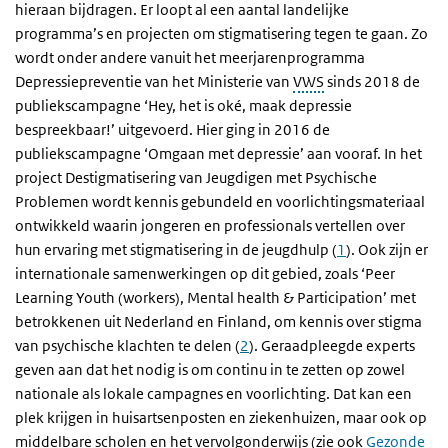
hieraan bijdragen. Er loopt al een aantal landelijke
programma’s en projecten om stigmatisering tegen te gaan. Zo
wordt onder andere vanuit het meerjarenprogramma
Depressiepreventie van het Ministerie van
VWS
sinds 2018 de
publiekscampagne ‘Hey, het is oké, maak depressie
bespreekbaar!’ uitgevoerd. Hier ging in 2016 de
publiekscampagne ‘Omgaan met depressie’ aan vooraf. In het
project Destigmatisering van Jeugdigen met Psychische
Problemen wordt kennis gebundeld en voorlichtingsmateriaal
ontwikkeld waarin jongeren en professionals vertellen over
hun ervaring met stigmatisering in de jeugdhulp (
1
). Ook zijn er
internationale samenwerkingen op dit gebied, zoals ‘Peer
Learning Youth (workers), Mental health & Participation’ met
betrokkenen uit Nederland en Finland, om kennis over stigma
van psychische klachten te delen (
2
). Geraadpleegde experts
geven aan dat het nodig is om continu in te zetten op zowel
nationale als lokale campagnes en voorlichting. Dat kan een
plek krijgen in huisartsenposten en ziekenhuizen, maar ook op
middelbare scholen en het vervolgonderwijs (zie ook
Gezonde