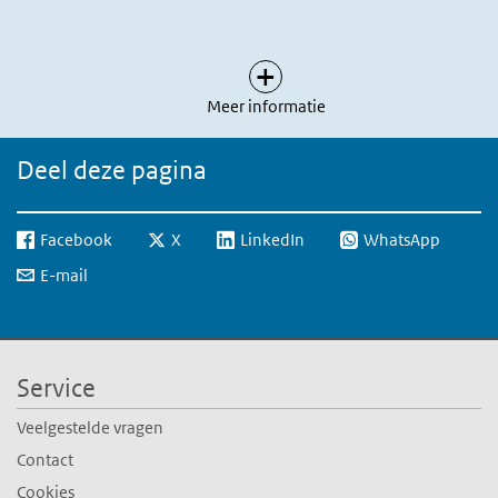
(externe link)
NJi. Nieuwsbericht NJi: Participatie jongeren met
Over Referenties
psychische problemen. Utrecht: Nederlands
Jeugdinstituut. 2017.
Meer informatie
https://www.nji.nl/nl/Actueel/Nieuws-van-het-
(externe link)
NJi/Participatie-jongeren-…
Deel deze pagina
Smith B. Gemeenten en mensen met een
psychische kwetsbaarheid. Landelijk platform
Facebook
GGz: Amersfoort. 2016.
X
LinkedIn
WhatsApp
http://www.platformggz.nl/lpggz/download/common/g
E-mail
(externe link)
en-mensen-met-…
van der Meulen M. GGZ in de wijk. Hoe bied je
een welkome plek voor iedereen? Utrecht:
Movisie. 2017.
Service
(externe li
https://www.movisie.nl/publicatie/ggz-wijk
Veelgestelde vragen
Contact
Cookies