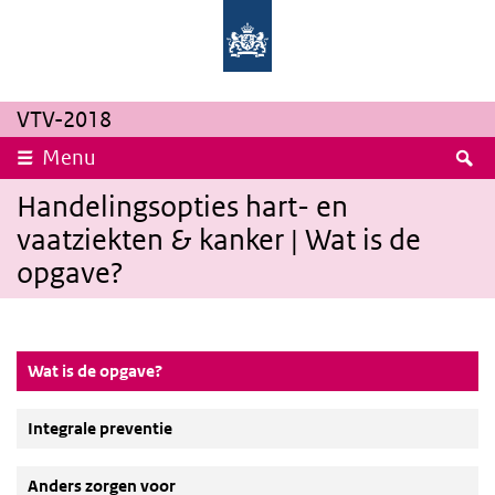
Overslaan en naar de inhoud gaan
Direct naar de hoofdnavigatie
Rijksinstituut
Ministerie
voor
van
Volksgezondheid
Volksgezondheid,
en
Welzijn
Milieu
en
Sport
VTV-2018
Z
Menu
Handelingsopties hart- en
vaatziekten & kanker | Wat is de
opgave?
(Actieve knop)
Wat is de opgave?
Integrale preventie
Anders zorgen voor