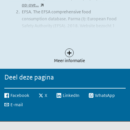
(externe link)
op-ove…
EFSA. The EFSA comprehensive food
consumption database. Parma (I): European Food
Safety Authority (EFSA). 2018. Website bezocht 1
juni 2018.
https://www.efsa.europa.eu/en/food-
(externe link)
consumption/comprehensive-database
Over Referenties
Meer informatie
Deel deze pagina
Facebook
X
LinkedIn
WhatsApp
E-mail