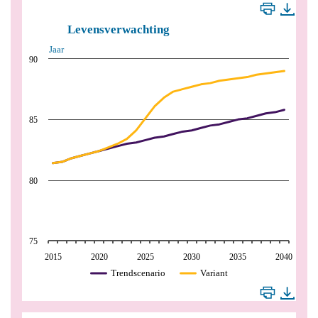
Levensverwachting
Jaar
90
85
80
75
2015
2020
2025
2030
2035
2040
Trendscenario
Variant