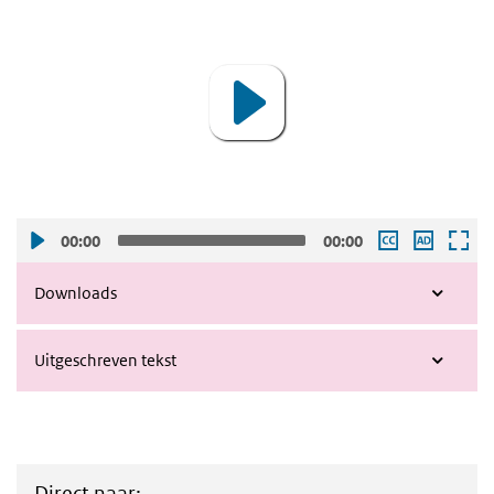
Veranderende zorg voor mensen met een c
Player
00:00
00:00
Downloads
Uitgeschreven tekst
Direct naar: