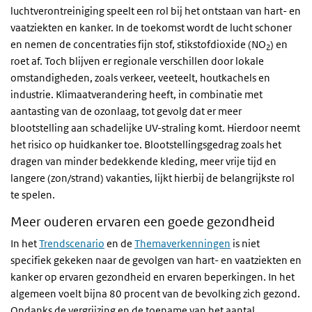
luchtverontreiniging speelt een rol bij het ontstaan van hart- en
vaatziekten en kanker. In de toekomst wordt de lucht schoner
en nemen de concentraties fijn stof, stikstofdioxide (NO
) en
2
roet af. Toch blijven er regionale verschillen door lokale
omstandigheden, zoals verkeer, veeteelt, houtkachels en
industrie. Klimaatverandering heeft, in combinatie met
aantasting van de ozonlaag, tot gevolg dat er meer
blootstelling aan schadelijke UV-straling komt. Hierdoor neemt
het risico op huidkanker toe. Blootstellingsgedrag zoals het
dragen van minder bedekkende kleding, meer vrije tijd en
langere (zon/strand) vakanties, lijkt hierbij de belangrijkste rol
te spelen.
Meer ouderen ervaren een goede gezondheid
In het
Trendscenario
en de
Themaverkenningen
is niet
specifiek gekeken naar de gevolgen van hart- en vaatziekten en
kanker op ervaren gezondheid en ervaren beperkingen. In het
algemeen voelt bijna 80 procent van de bevolking zich gezond.
Ondanks de vergrijzing en de toename van het aantal