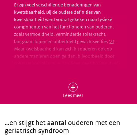
Er zijn veel verschillende benaderingen van
kwetsbaarheid. Bij de oudere definities van
kwetsbaarheid werd vooral gekeken naar fysieke
componenten van het functioneren van ouderen,
zoals vermoeidheid, verminderde spierkracht,
langzaam lopen en onbedoeld gewichtsverlies (
2
).
Maar kwetsbaarheid kan zich bij ouderen ook op
andere manieren doen gelden, bijvoorbeeld door
geheugenproblemen (cognitieve kwetsbaarheid) of
depressie (psychische kwetsbaarheid) en
eenzaamheid en het sociale netwerk (sociale
kwetsbaarheid) (
3, 4
). Overigens noemen ouderen
zelf, als ze over kwetsbaarheid spreken, vaak factoren
Lees meer
die onder sociale kwetsbaarheid vallen (
3-5
).
Volgens deze brede definitie was in 2007 24% van de
65-plussers in Nederland kwetsbaar (
3
). De
…en stijgt het aantal ouderen met een
risicofactoren voor de verschillende domeinen van
geriatrisch syndroom
kwetsbaarheid verschillen. Zo hebben vrouwen een