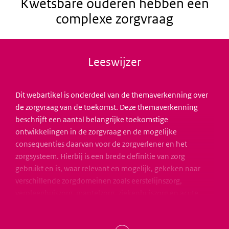
Kwetsbare ouderen hebben een
complexe zorgvraag
Leeswijzer
Dit webartikel is onderdeel van de themaverkenning over
de zorgvraag van de toekomst. Deze themaverkenning
beschrijft een aantal belangrijke toekomstige
ontwikkelingen in de zorgvraag en de mogelijke
consequenties daarvan voor de zorgverlener en het
zorgsysteem. Hierbij is een brede definitie van zorg
gebruikt en is, waar relevant en mogelijk, gekeken naar
verschillende zorgdomeinen zoals eerstelijnszorg,
verpleeghuiszorg, mantelzorg, ziekenhuiszorg en acute
zorg.
De themaverkenning is signalerend van aard en gebaseerd