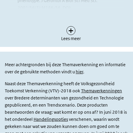
phenotype. J Gerontol A Biol Sci Med Sci.
2001;56(3):M146-56. DOI:
(externe lin
https://doi.org/10.1093/gerona/56.3.M146
.
van Campen C, editor. Kwetsbare ouderen. Den Haag:
Sociaal en Cultureel Planbureau; 2011.
https://www.scp.nl/Publicaties/Alle_publicaties/Publicat
Lees meer
(externe link)
.
van Oostrom S, van der A D, Pivacet S, Rietman L, de
Bruin S, Spijkerman A. Ouderen van nu en straks: zijn
Meer achtergronden bij deze Themaverkenning en informatie
er verschillen in kwetsbaarheid? Bilthoven:
over de gebruikte methoden vindt u
Rijksinstituut voor Volksgezondheid en Milieu; 2015.
hier
.
http://www.rivm.nl/Documenten_en_publicaties/Algemeen
Naast deze Themaverkenning heeft de Volksgezondheid
(externe link)
.
Toekomst Verkenning (VTV)-2018 ook
Themaverkenningen
de Bruin S, Lette M, Baan C, van den Berg M.
over Bredere determinanten van gezondheid en Technologie
Vroegopsporing bij (kwetsbare) ouderen; op weg naar
gepubliceerd, en een Trendscenario. Deze producten
betere aansluiting bij wat ouderen zelf willen en
beantwoorden de vraag: wat komt er op ons af? In juni 2018 is
kunnen. Bilthoven: Rijksinstituut voor
het onderdeel
Handelingsopties
verschenen, waarin wordt
Volksgezondheid en Milieu; 2014.
gekeken naar wat we zouden kunnen doen om goed om te
http://www.rivm.nl/Documenten_en_publicaties/Algemee