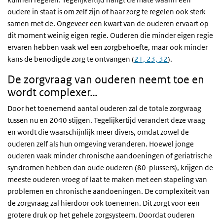
van ouderen verminderen en daarmee dus hun
oudere in staat is om zelf zijn of haar zorg te regelen ook sterk
zorgvraag vergroten. Zo wordt het organiseren van
samen met de. Ongeveer een kwart van de ouderen ervaart op
mantelzorg moeilijker, doordat het
dit moment weinig eigen regie. Ouderen die minder eigen regie
mantelzorgpotentieel afneemt. Hierdoor zullen
ervaren hebben vaak wel een zorgbehoefte, maar ook minder
ouderen zullen waarschijnlijk vaker een beroep
kans de benodigde zorg te ontvangen (
21, 23, 32
).
moeten doen op professionele zorgverleners (
zie
De zorgvraag van ouderen neemt toe en
Trendscenario, onderdeel Drijvende krachten
) (
9, 16,
wordt complexer…
20, 24-31
).
Door het toenemend aantal ouderen zal de totale zorgvraag
tussen nu en 2040 stijgen. Tegelijkertijd verandert deze vraag
en wordt die waarschijnlijk meer divers, omdat zowel de
ouderen zelf als hun omgeving veranderen. Hoewel jonge
ouderen vaak minder chronische aandoeningen of geriatrische
syndromen hebben dan oude ouderen (80-plussers), krijgen de
meeste ouderen vroeg of laat te maken met een stapeling van
problemen en chronische aandoeningen. De complexiteit van
de zorgvraag zal hierdoor ook toenemen. Dit zorgt voor een
grotere druk op het gehele zorgsysteem. Doordat ouderen