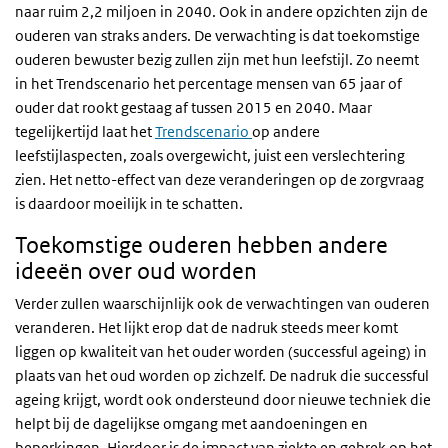
naar ruim 2,2 miljoen in 2040. Ook in andere opzichten zijn de
ouderen van straks anders. De verwachting is dat toekomstige
Ontwikkeling van het aantal mensen met
ouderen bewuster bezig zullen zijn met hun leefstijl. Zo neemt
urine-incontinentie tot 2040
in het Trendscenario het percentage mensen van 65 jaar of
Aantal
ouder dat rookt gestaag af tussen 2015 en 2040. Maar
700 000
Toekomst
tegelijkertijd laat het
Trendscenario
op andere
leefstijlaspecten, zoals overgewicht, juist een verslechtering
600 000
zien. Het netto-effect van deze veranderingen op de zorgvraag
is daardoor moeilijk in te schatten.
500 000
Toekomstige ouderen hebben andere
400 000
ideeën over oud worden
Verder zullen waarschijnlijk ook de verwachtingen van ouderen
300 000
veranderen. Het lijkt erop dat de nadruk steeds meer komt
liggen op kwaliteit van het ouder worden (successful ageing) in
200 000
plaats van het oud worden op zichzelf. De nadruk die successful
ageing krijgt, wordt ook ondersteund door nieuwe techniek die
100 000
helpt bij de dagelijkse omgang met aandoeningen en
beperkingen. Hierdoor is de impact van ziekte en gebrek op het