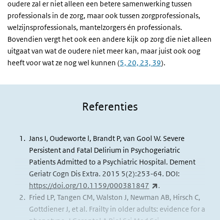
oudere zal er niet alleen een betere samenwerking tussen
professionals in de zorg, maar ook tussen zorgprofessionals,
welzijnsprofessionals, mantelzorgers én professionals.
Bovendien vergt het ook een andere kijk op zorg die niet alleen
uitgaat van wat de oudere niet meer kan, maar juist ook oog
heeft voor wat ze nog wel kunnen (
5, 20, 23, 39
).
Referenties
Jans I, Oudeworte l, Brandt P, van Gool W. Severe
Persistent and Fatal Delirium in Psychogeriatric
Patients Admitted to a Psychiatric Hospital. Dement
Geriatr Cogn Dis Extra. 2015 5(2):253-64. DOI:
(externe link)
https://doi.org/
10.1159/000381847
.
Fried LP, Tangen CM, Walston J, Newman AB, Hirsch C,
Gottdiener J, et al. Frailty in older adults: evidence for a