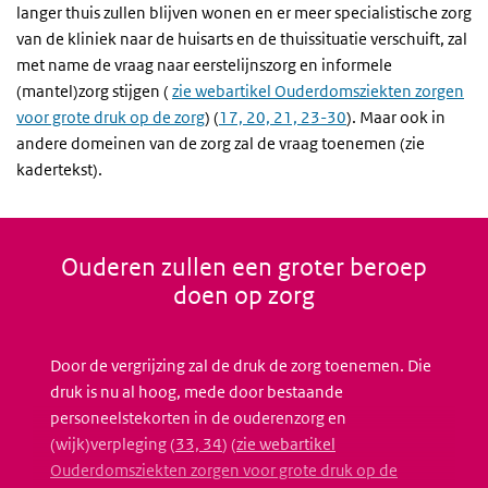
langer thuis zullen blijven wonen en er meer specialistische zorg
van de kliniek naar de huisarts en de thuissituatie verschuift, zal
met name de vraag naar eerstelijnszorg en informele
(mantel)zorg stijgen (
zie webartikel Ouderdomsziekten zorgen
voor grote druk op de zorg
) (
17, 20, 21, 23-30
). Maar ook in
andere domeinen van de zorg zal de vraag toenemen (zie
kadertekst).
Ouderen zullen een groter beroep
doen op zorg
Door de vergrijzing zal de druk de zorg toenemen. Die
druk is nu al hoog, mede door bestaande
personeelstekorten in de ouderenzorg en
(wijk)verpleging (
33, 34
) (
zie webartikel
Ouderdomsziekten zorgen voor grote druk op de