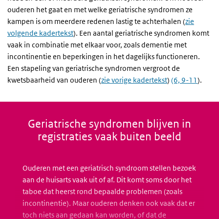
ouderen het gaat en met welke geriatrische syndromen ze
kampen is om meerdere redenen lastig te achterhalen (
zie
volgende kadertekst
). Een aantal geriatrische syndromen komt
vaak in combinatie met elkaar voor, zoals dementie met
incontinentie en beperkingen in het dagelijks functioneren.
Een stapeling van geriatrische syndromen vergroot de
kwetsbaarheid van ouderen (
zie vorige kadertekst
)
(6, 9-11
).
Geriatrische syndromen blijven in
registraties vaak buiten beeld
Ouderen met een geriatrisch syndroom stellen bezoek
aan de huisarts vaak uit of af. Dit komt soms door het
taboe dat heerst rond bepaalde problemen (zoals
incontinentie). Maar ouderen denken ook vaak dat er
toch niets aan gedaan kan worden, of dat de