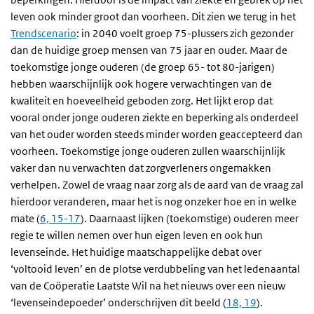
0
leven ook minder groot dan voorheen. Dit zien we terug in het
2015
2040
Trendscenario
: in 2040 voelt groep 75-plussers zich gezonder
Mannen
Vrouwen
dan de huidige groep mensen van 75 jaar en ouder. Maar de
toekomstige jonge ouderen (de groep 65- tot 80-jarigen)
hebben waarschijnlijk ook hogere verwachtingen van de
kwaliteit en hoeveelheid geboden zorg. Het lijkt erop dat
vooral onder jonge ouderen ziekte en beperking als onderdeel
Het vóórkomen van urine-incontinentie
naar leeftijd en geslacht
van het ouder worden steeds minder worden geaccepteerd dan
voorheen. Toekomstige jonge ouderen zullen waarschijnlijk
Percentage
40
vaker dan nu verwachten dat zorgverleners ongemakken
verhelpen. Zowel de vraag naar zorg als de aard van de vraag zal
hierdoor veranderen, maar het is nog onzeker hoe en in welke
mate (
6, 15-17
). Daarnaast lijken (toekomstige) ouderen meer
30
regie te willen nemen over hun eigen leven en ook hun
levenseinde. Het huidige maatschappelijke debat over
‘voltooid leven’ en de plotse verdubbeling van het ledenaantal
20
van de Coöperatie Laatste Wil na het nieuws over een nieuw
‘levenseindepoeder’ onderschrijven dit beeld (
18, 19
).