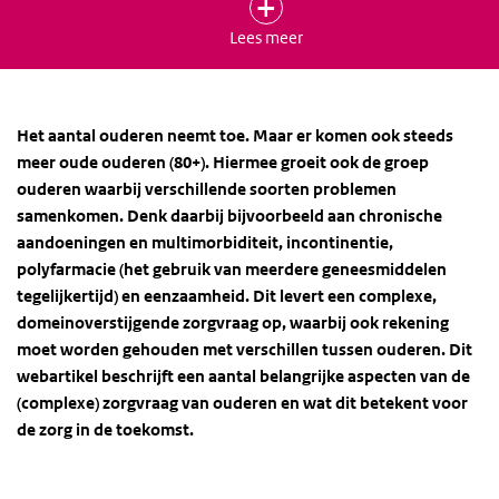
op een selectie van ontwikkelingen. Deze selectie is tot
Lees meer
stand gekomen via expertconsultatie en
literatuuronderzoek. Meer informatie over de
selectieprocedure vindt u in het
achtergronddocument
over de methoden
voor deze themaverkenning. De
Het aantal ouderen neemt toe. Maar er komen ook steeds
geselecteerde ontwikkelingen zijn samengebracht in vijf
meer oude ouderen (80+). Hiermee groeit ook de groep
webartikelen, waarvan dit er één is. De andere vier
ouderen waarbij verschillende soorten problemen
webartikelen zijn:
Patiënten doen steeds meer zel
f,
De
samenkomen. Denk daarbij bijvoorbeeld aan chronische
mentale druk op jongeren lijkt toe te nemen
,
Andere
aandoeningen en multimorbiditeit, incontinentie,
zorgvraag door betere
polyfarmacie (het gebruik van meerdere geneesmiddelen
behandelingen
en
Ouderdomsziekten zorgen voor grote
tegelijkertijd) en eenzaamheid. Dit levert een complexe,
druk op de zorg
.
domeinoverstijgende zorgvraag op, waarbij ook rekening
moet worden gehouden met verschillen tussen ouderen. Dit
Naast deze themaverkenning zijn er ook
webartikel beschrijft een aantal belangrijke aspecten van de
themaverkenningen over
technologie
en
bredere
(complexe) zorgvraag van ouderen en wat dit betekent voor
determinanten van gezondheid
, en een
Trendscenario
.
de zorg in de toekomst.
Deze producten van de VTV-2018 hebben tot doel om
toekomstige maatschappelijke opgaven voor
volksgezondheid en zorg te identificeren. Daarom wordt er