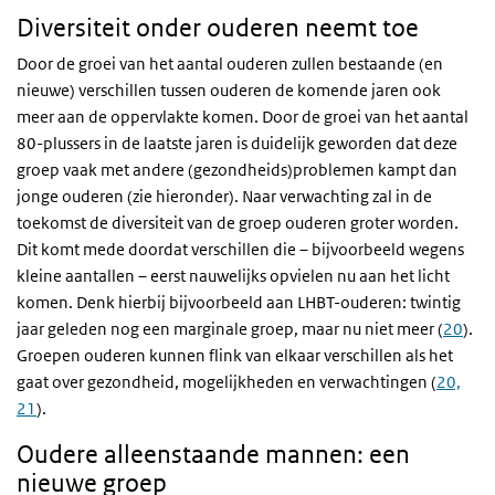
Diversiteit onder ouderen neemt toe
10
Door de groei van het aantal ouderen zullen bestaande (en
nieuwe) verschillen tussen ouderen de komende jaren ook
meer aan de oppervlakte komen. Door de groei van het aantal
0
80-plussers in de laatste jaren is duidelijk geworden dat deze
0-4
25-29
50-54
75-79
groep vaak met andere (gezondheids)problemen kampt dan
Mannen
Vrouwen
jonge ouderen (zie hieronder). Naar verwachting zal in de
toekomst de diversiteit van de groep ouderen groter worden.
Dit komt mede doordat verschillen die – bijvoorbeeld wegens
kleine aantallen – eerst nauwelijks opvielen nu aan het licht
komen. Denk hierbij bijvoorbeeld aan LHBT-ouderen: twintig
jaar geleden nog een marginale groep, maar nu niet meer (
20
).
Groepen ouderen kunnen flink van elkaar verschillen als het
gaat over gezondheid, mogelijkheden en verwachtingen (
20,
21
).
Oudere alleenstaande mannen: een
nieuwe groep