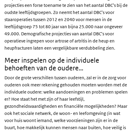
vooral door moeizame doorstroming van ouder patiënten
projecties een forse toename te zien van het aantal DBC’s bij de
van de spoedeisende hulp naar andere vormen van zorg en
oudste leeftijdsgroepen. Zo neemt het aantal DBC’s voor
de kloof tussen ziekenhuiszorg en zorg thuis (36). Deze
staaroperaties tussen 2012 en 2040 voor mensen in de
druk zal de komende jaren toenemen. Demografische
leeftijdsgroep 75 tot 80 jaar van bijna 25.000 naar ongeveer
projecties op basis van het huidige gebruik van acute
49.000. Demografische projecties van aantal DBC’s voor
zorgvoorzieningen laten een sterke groei zien, zowel voor
operatieve ingrepen voor artrose of artritis in de heup en
bezoeken aan de spoedeisende hulp (SEH) als de
heupfracturen laten een vergelijkbare verdubbeling zien.
spoedeisende inzet van ambulances. Deze projecties laten
Meer inspelen op de individuele
ook zien dat de groei toeneemt naarmate de leeftijd hoger
behoeften van de oudere…
wordt. De gemiddelde jaarlijkse groei van SEH-bezoeken
van mensen tussen de 70 en de 74 ligt tussen nu en 2040
Door de grote verschillen tussen ouderen, zal er in de zorg voor
rond de 1,5 procent. Voor mensen ouder dan 90 is dit iets
ouderen ook meer rekening gehouden moeten worden met de
meer dan 4,5 procent. Steeds meer ouderen zullen een
individuele oudere: welke aandoeningen en problemen spelen
beroep doen op acute zorg, zowel voor ziekte als voor
er? Hoe staat het met zijn of haar leefstijl,
letsel opgelopen door bijvoorbeeld vallen. De verwachte
gezondheidsvaardigheden en financiële mogelijkheden? Maar
groei zal mogelijk worden versterkt door dat ouderen
ook het sociale netwerk, de woon- en leefomgeving (in wat
langer thuis zullen blijven wonen.
voor huis woont iemand, welke voorzieningen zijn er in de
buurt, hoe makkelijk kunnen mensen naar buiten, hoe veilig is