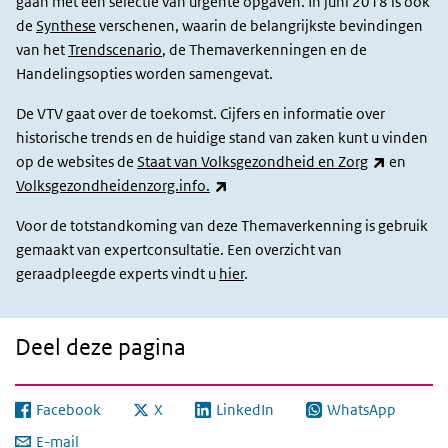
gaan met een selectie van urgente opgaven. In juni 2018 is ook
(externe link)
.
de
Synthese
verschenen, waarin de belangrijkste bevindingen
Tabue-Teguo M, Grasset L, Avila-Funes JA, Genuer R,
van het
Trendscenario
, de Themaverkenningen en de
Proust-Lima C, Péres K, Féart C, Amieva H, Harmand
Handelingsopties worden samengevat.
MG, Helmer C, Salles N, Rainfray M, Dartigues JF.
Prevalence and Co-Occurrence of Geriatric Syndromes
De VTV gaat over de toekomst. Cijfers en informatie over
in People Aged 75 Years and Older in France: Results
historische trends en de huidige stand van zaken kunt u vinden
From the Bordeaux Three-city Study. J Gerontol A Biol
(externe 
op de websites de
Staat van Volksgezondheid en Zorg
en
Sci Med Sci. 2017 May 24;00(00):1-8. DOI:
(externe link)
Volksgezondheidenzorg.info.
(externe link)
https://doi.org/
101093/gerona/glx068
.
Voor de totstandkoming van deze Themaverkenning is gebruik
Olde Rikkert MG, Rigaud AS, van Hoeyweghen RJ, de
gemaakt van expertconsultatie. Een overzicht van
Graaf J. Geriatric syndromes: medical misnomer or
geraadpleegde experts vindt u
progress in geriatrics? The Netherlands journal of
hier
.
medicine. 2003;61(3):83-
(exte
https://www.ncbi.nlm.nih.gov/pubmed/12765229
.
Deel deze pagina
Inouye SK, Studenski S, Tinetti ME, Kuchel GA. Geriatric
syndromes: clinical, research, and policy implications
of a core geriatric concept. Journal of the American
Facebook
X
LinkedIn
WhatsApp
Geriatrics Society. 2007;55(5):780-91. DOI:
E-mail
https://doi.org/
10.1111/j.1532-5415.2007.01156.x