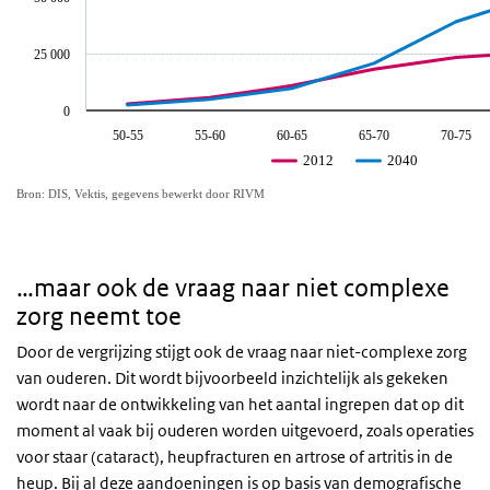
25 000
3
0
50-55
55-60
60-65
65-70
70-75
2
2012
2040
Bron: DIS, Vektis, gegevens bewerkt door RIVM
1
…maar ook de vraag naar niet complexe
0
zorg neemt toe
65-69
90 jaar en ouder
Door de vergrijzing stijgt ook de vraag naar niet-complexe zorg
van ouderen. Dit wordt bijvoorbeeld inzichtelijk als gekeken
wordt naar de ontwikkeling van het aantal ingrepen dat op dit
moment al vaak bij ouderen worden uitgevoerd, zoals operaties
Ook in de acute zorg leidt de toename van het aantal
voor staar (cataract), heupfracturen en artrose of artritis in de
ouderen nu soms al tot capaciteitsproblemen. Dit komt
heup. Bij al deze aandoeningen is op basis van demografische