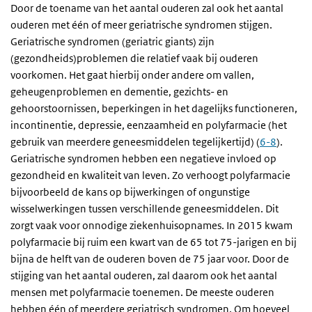
Door de toename van het aantal ouderen zal ook het aantal
grotere kans op psychische kwetsbaarheid en een
ouderen met één of meer geriatrische syndromen stijgen.
lagere kans op sociale kwetsbaarheid. Kwetsbaarheid
Geriatrische syndromen (geriatric giants) zijn
is daarnaast een dynamische toestand: iemand kan
(gezondheids)problemen die relatief vaak bij ouderen
meer of minder kwetsbaar worden. Verschillende
voorkomen. Het gaat hierbij onder andere om vallen,
levensfasen en gebeurtenissen (transities), zoals
geheugenproblemen en dementie, gezichts- en
verhuizing en ziekenhuisopname, kunnen een
gehoorstoornissen, beperkingen in het dagelijks functioneren,
verandering in de mate van kwetsbaarheid
incontinentie, depressie, eenzaamheid en polyfarmacie (het
veroorzaken. Naar verwachting neemt het absolute
gebruik van meerdere geneesmiddelen tegelijkertijd) (
6-8
).
aantal kwetsbare ouderen de komende jaren toe: van
Geriatrische syndromen hebben een negatieve invloed op
700.000 in 2010 naar ruim 1 miljoen in 2030 (
3
).
gezondheid en kwaliteit van leven. Zo verhoogt polyfarmacie
Door de groei van het aantal ouderen, betekent dit
bijvoorbeeld de kans op bijwerkingen of ongunstige
echter dat het aantal kwetsbare ouderen procentueel
wisselwerkingen tussen verschillende geneesmiddelen. Dit
gezien juist afneemt (
3, 4
) . Dit komt onder andere
zorgt vaak voor onnodige ziekenhuisopnames. In 2015 kwam
door een toename van het opleidingsniveau van
polyfarmacie bij ruim een kwart van de 65 tot 75-jarigen en bij
ouderen. Ook de eigenschappen van de groep
bijna de helft van de ouderen boven de 75 jaar voor. Door de
kwetsbare ouderen zullen naar verwachting
stijging van het aantal ouderen, zal daarom ook het aantal
veranderen. Zo zullen kwetsbare ouderen vaker oude
mensen met polyfarmacie toenemen. De meeste ouderen
ouderen zijn, gescheiden of nooit getrouwd zijn en
hebben één of meerdere geriatrisch syndromen. Om hoeveel
milde beperkingen hebben (
3-5
).