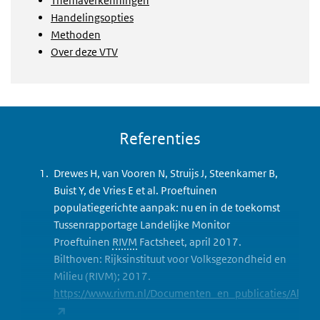
Themaverkenningen
Handelingsopties
Methoden
Over deze VTV
Referenties
Drewes H, van Vooren N, Struijs J, Steenkamer B,
Buist Y, de Vries E et al. Proeftuinen
populatiegerichte aanpak: nu en in de toekomst
Tussenrapportage Landelijke Monitor
Proeftuinen
RIVM
Factsheet, april 2017.
Bilthoven: Rijksinstituut voor Volksgezondheid en
Milieu (RIVM); 2017.
https://www.rivm.nl/Documenten_en_publicaties/Alge
(externe link)