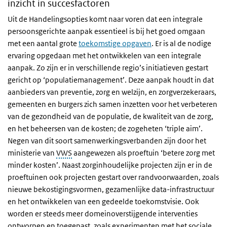
inzicht in succesfactoren
Uit de Handelingsopties komt naar voren dat een integrale
persoonsgerichte aanpak essentieel is bij het goed omgaan
met een aantal grote
toekomstige opgaven
. Er is al de nodige
ervaring opgedaan met het ontwikkelen van een integrale
aanpak. Zo zijn er in verschillende regio’s initiatieven gestart
gericht op ‘populatiemanagement’. Deze aanpak houdt in dat
aanbieders van preventie, zorg en welzijn, en zorgverzekeraars,
gemeenten en burgers zich samen inzetten voor het verbeteren
van de gezondheid van de populatie, de kwaliteit van de zorg,
en het beheersen van de kosten; de zogeheten ‘triple aim’.
Negen van dit soort samenwerkingsverbanden zijn door het
ministerie van
VWS
aangewezen als proeftuin ‘betere zorg met
minder kosten’. Naast zorginhoudelijke projecten zijn er in de
proeftuinen ook projecten gestart over randvoorwaarden, zoals
nieuwe bekostigingsvormen, gezamenlijke data-infrastructuur
en het ontwikkelen van een gedeelde toekomstvisie. Ook
worden er steeds meer domeinoverstijgende interventies
ontworpen en toegepast, zoals experimenten met het sociale