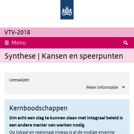
Overslaan en naar de inhoud gaan
Direct naar de hoofdnavigatie
Rijksinstituut
Ministerie
voor
van
Volksgezondheid
Volksgezondheid,
en
Welzijn
Milieu
en
Sport
VTV-2018
Z
Menu
Synthese | Kansen en speerpunten
Leeswijzer
Meer informatie
Kernboodschappen
Om echt een slag te kunnen slaan met integraal beleid is
een andere manier van werken nodig
Op lokaal en regionaal niveau is al de nodige ervaring