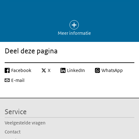
RIVM. Loketgezondleven.nl. Gezonde
wijkaanpak. Bilthoven: Rijksinstituut voor
Volksgezondheid en Milieu (RIVM). Website
Over Referenties
bezocht op 30-mei 2018.
https://www.loketgezondleven.nl/gezonde-
Meer informatie
(externe link)
gemeente/gezonde-wijkaanpak
Storm, I. Towards a HiAP cycle: Health in All
Deel deze pagina
Policies as a practice-based improvement
process. Amsterdam: Vrije Universiteit
Facebook
Amsterdam. 2016.
X
LinkedIn
WhatsApp
(externe l
http://dare.ubvu.vu.nl/handle/1871/54580
E-mail
van der Heide I, Snoeijs SP, Boerma WGW,
Schellevis FG, Rijken MP. How to strengthen
patientcentredness in caring for people with
multimorbidity in Europe? Policy brief 22.
Service
Utrecht:
NIVEL
& Berlijn: TU Berlijn. 2016.
http://www.euro.who.int/__data/assets/pdf_file/0008
Veelgestelde vragen
(externe link)
ua…
Contact
Wosko P & Ruppe G (editors). Integrated care for