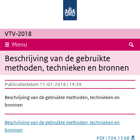
Overslaan en naar de inhoud gaan
Direct naar de hoofdnavigatie
Rijksinstituut
Ministerie
voor
van
Volksgezondheid
Volksgezondheid,
en
Welzijn
Milieu
en
Sport
VTV-2018
Z
Menu
Beschrijving van de gebruikte
methoden, technieken en bronnen
Publicatiedatum 11-07-2018 | 14:39
Beschrijving van de gebruikte methoden, technieken en
bronnen
Beschrijving van de gebruikte methoden, technieken en
bronnen
PDF | 704,13 kB