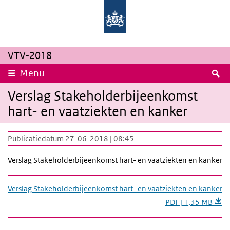
Overslaan en naar de inhoud gaan
Direct naar de hoofdnavigatie
Rijksinstituut
Ministerie
voor
van
Volksgezondheid
Volksgezondheid,
en
Welzijn
Milieu
en
Sport
VTV-2018
Z
Menu
Verslag Stakeholderbijeenkomst
hart- en vaatziekten en kanker
Publicatiedatum 27-06-2018 | 08:45
Verslag Stakeholderbijeenkomst hart- en vaatziekten en kanker
Verslag Stakeholderbijeenkomst hart- en vaatziekten en kanker
PDF | 1,35 MB