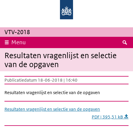
Overslaan en naar de inhoud gaan
Direct naar de hoofdnavigatie
Rijksinstituut
Ministerie
voor
van
Volksgezondheid
Volksgezondheid,
en
Welzijn
Milieu
en
Sport
VTV-2018
Z
Menu
Resultaten vragenlijst en selectie
van de opgaven
Publicatiedatum 18-06-2018 | 16:40
Resultaten vragenlijst en selectie van de opgaven
Resultaten vragenlijst en selectie van de opgaven
PDF | 395,51 kB