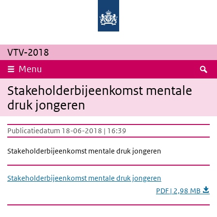
Overslaan en naar de inhoud gaan
Direct naar de hoofdnavigatie
Rijksinstituut
Ministerie
voor
van
Volksgezondheid
Volksgezondheid,
en
Welzijn
Milieu
en
Sport
VTV-2018
Z
Menu
Stakeholderbijeenkomst mentale
druk jongeren
Publicatiedatum 18-06-2018 | 16:39
Stakeholderbijeenkomst mentale druk jongeren
Stakeholderbijeenkomst mentale druk jongeren
PDF | 2,98 MB