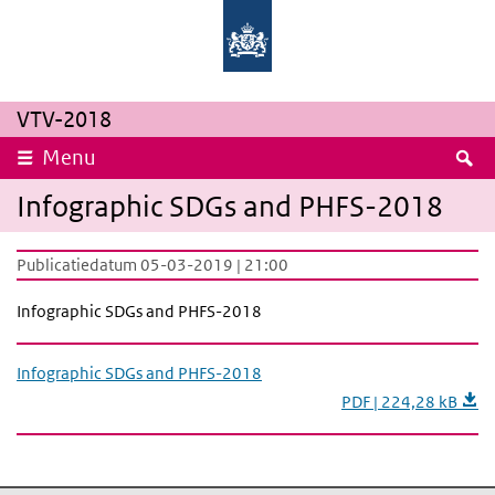
Overslaan en naar de inhoud gaan
Direct naar de hoofdnavigatie
Rijksinstituut
Ministerie
voor
van
Volksgezondheid
Volksgezondheid,
en
Welzijn
Milieu
en
Sport
VTV-2018
Z
Menu
Infographic SDGs and PHFS-2018
Publicatiedatum 05-03-2019 | 21:00
Infographic SDGs and PHFS-2018
Infographic SDGs and PHFS-2018
PDF | 224,28 kB